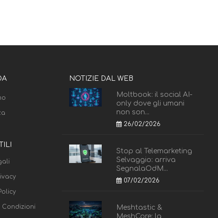
DA
NOTIZIE DAL WEB
Moltbook: il social AI-
mo
only dove gli umani
non son...
za
26/02/2026
TILI
Stop al Telemarketing
Selvaggio: arriva
ali
SegnalaOdM...
rivacy
07/02/2026
olicy
e Condizioni
Meshtastic &
MeshCore: la