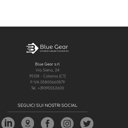
Blue Gear s.r.l
Via Siena, 24
95128 - Catania (CT)
P. IVA 05800660879
Tel.
+39095552600
SEGUICI SUI NOSTRI SOCIAL