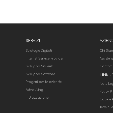
SERVIZI
AZIEN
Strategie Digitali
Chi Sia
Internet Service Provider
Assisten
Sviluppo Siti Web
Contatti
Sviluppo Software
LINK U
Progetti per le aziende
Note Leg
Advertising
Policy P
Indicizzazione
Cookie P
Termini 