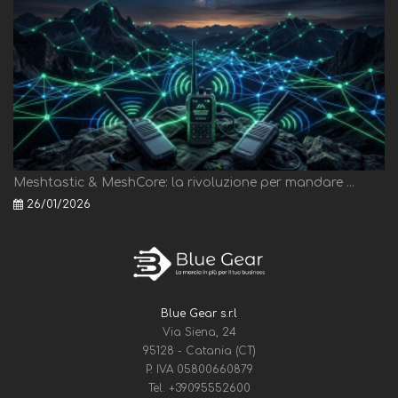
Meshtastic & MeshCore: la rivoluzione per mandare ...
26/01/2026
Blue Gear s.r.l
Via Siena, 24
95128 - Catania (CT)
P. IVA 05800660879
Tel.
+39095552600