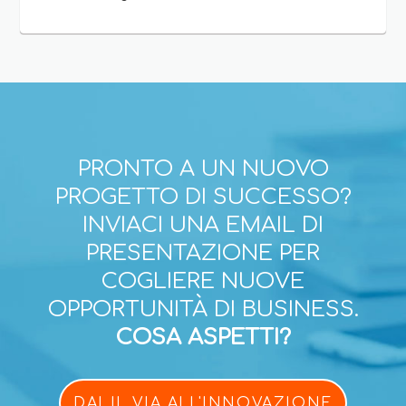
PRONTO A UN NUOVO
PROGETTO DI SUCCESSO?
INVIACI UNA EMAIL DI
PRESENTAZIONE PER
COGLIERE NUOVE
OPPORTUNITÀ DI BUSINESS.
COSA ASPETTI?
DAI IL VIA ALL'INNOVAZIONE