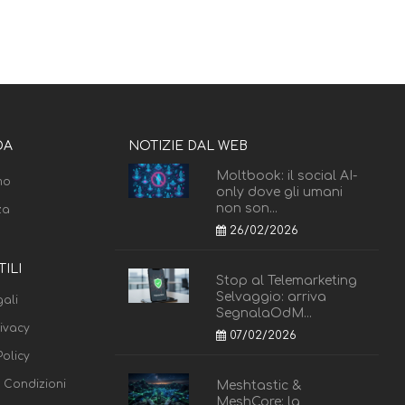
DA
NOTIZIE DAL WEB
Moltbook: il social AI-
mo
only dove gli umani
non son...
za
26/02/2026
TILI
Stop al Telemarketing
Selvaggio: arriva
ali
SegnalaOdM...
rivacy
07/02/2026
olicy
e Condizioni
Meshtastic &
MeshCore: la