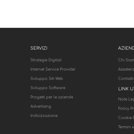
SERVIZI
AZIEN
Strategie Digitali
Chi Sia
Internet Service Provider
Assisten
Sviluppo Siti Web
Contatti
Sviluppo Software
LINK U
Progetti per le aziende
Note Leg
Advertising
Policy P
Indicizzazione
Cookie P
Termini 