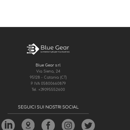
Blue Gear s.r.l
Via Siena, 24
95128 - Catania (CT)
P. IVA 05800660879
Tel.
+39095552600
SEGUICI SUI NOSTRI SOCIAL