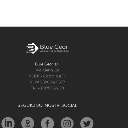
Blue Gear s.r.l
Via Siena, 24
95128 - Catania (CT)
P. IVA 05800660879
Tel.
+39095552600
SEGUICI SUI NOSTRI SOCIAL