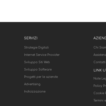
SERVIZI
AZIEN
Strategie Digitali
Chi Sia
Internet Service Provider
Assisten
Sviluppo Siti Web
Contatti
Sviluppo Software
LINK U
Progetti per le aziende
Note Leg
Advertising
Policy P
Indicizzazione
Cookie P
Termini 