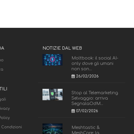
DA
NOTIZIE DAL WEB
Moltbook: il social AI-
mo
only dove gli umani
non son...
za
26/02/2026
TILI
Stop al Telemarketing
Selvaggio: arriva
ali
SegnalaOdM...
rivacy
07/02/2026
olicy
e Condizioni
Meshtastic &
MeshCore: la