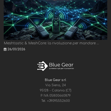
Meshtastic & MeshCore: la rivoluzione per mandare ...
26/01/2026
Blue Gear s.r.l
Via Siena, 24
95128 - Catania (CT)
P. IVA 05800660879
Tel.
+39095552600