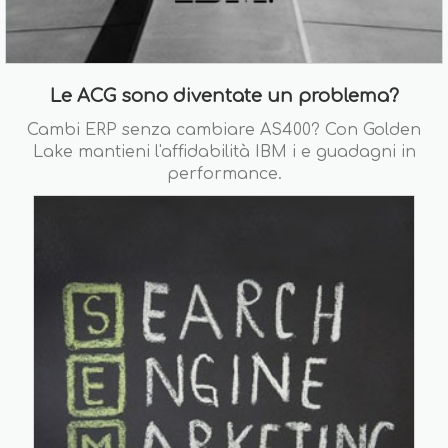
Le ACG sono diventate un problema?
Cambi ERP senza cambiare AS400? Con Golden
Lake mantieni l'affidabilità IBM i e guadagni in
performance.