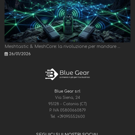
Meshtastic & MeshCore: la rivoluzione per mandare ...
26/01/2026
Blue Gear s.r.l
Via Siena, 24
95128 - Catania (CT)
P. IVA 05800660879
Tel.
+39095552600
SEGUICI SUI NOSTRI SOCIAL