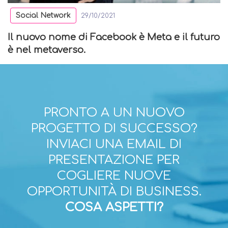
Social Network
29/10/2021
Il nuovo nome di Facebook è Meta e il futuro
è nel metaverso.
PRONTO A UN NUOVO
PROGETTO DI SUCCESSO?
INVIACI UNA EMAIL DI
PRESENTAZIONE PER
COGLIERE NUOVE
OPPORTUNITÀ DI BUSINESS.
COSA ASPETTI?