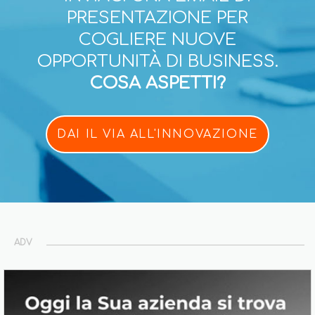
PRESENTAZIONE PER
COGLIERE NUOVE
OPPORTUNITÀ DI BUSINESS.
COSA ASPETTI?
DAI IL VIA ALL'INNOVAZIONE
ADV