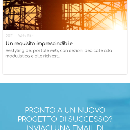
-
2021
Web Site
Un requisito imprescindibile
Restyling del portale web, con sezioni dedicate alla
modulistica e alle richiest...
PRONTO A UN NUOVO
PROGETTO DI SUCCESSO?
INVIACI UNA EMAIL DI