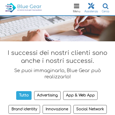
Toggle
navigation
Menu
Assistenza
Cerca
I successi dei nostri clienti sono
anche i nostri successi.
Se puoi immaginarlo, Blue Gear può
realizzarlo!
Tutto
Advertising
App & Web App
Brand identity
Innovazione
Social Network