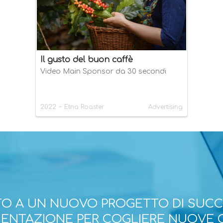
Il gusto del buon caffè
Video Main Sponsor da 30 secondi
-
2022
Etna Roaster
Advertising
O A UN NUOVO PROGETTO DI SUC
ESENTAZIONE PER COGLIERE NUOVE 