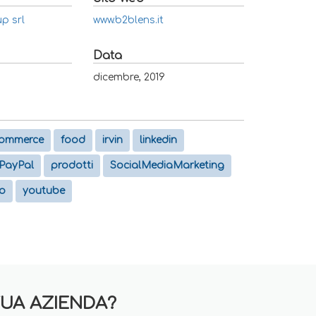
p srl
www.b2blens.it
Data
dicembre, 2019
commerce
food
irvin
linkedin
PayPal
prodotti
SocialMediaMarketing
o
youtube
TUA AZIENDA?