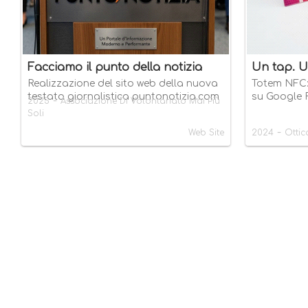
Facciamo il punto della notizia
Un tap. U
Realizzazione del sito web della nuova
Totem NFC: a
testata giornalistica puntonotizia.com
su Google 
-
2025
Associazione Di Volontariato Mai Più
Soli
-
Web Site
2024
Ottic