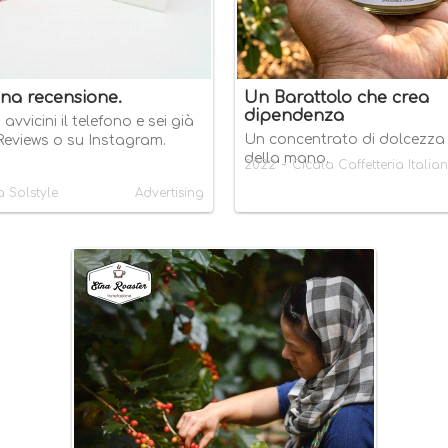
na recensione.
Un Barattolo che crea
dipendenza
vvicini il telefono e sei già
Un concentrato di dolcezza
Reviews o su Instagram.
della mano.
-
2022
Cicala Caffetteria Italia
a Solstyle
Advertising