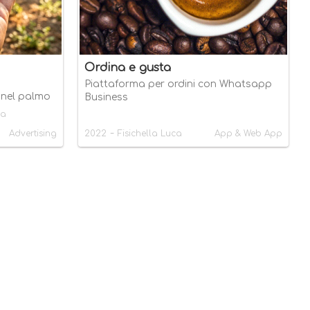
Ordina e gusta
Piattaforma per ordini con Whatsapp
 nel palmo
Business
na
-
Advertising
2022
Fisichella Luca
App & Web App