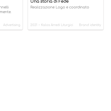
Una storia di Fede
nelli
Realizzazione Logo e coordinato
amente.
-
Advertising
2021
Kalos Arredi Liturgici
Brand identity