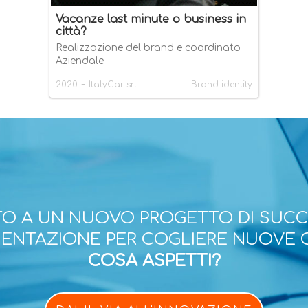
Vacanze last minute o business in
città?
Realizzazione del brand e coordinato
Aziendale
-
2020
ItalyCar srl
Brand identity
O A UN NUOVO PROGETTO DI SUC
ESENTAZIONE PER COGLIERE NUOVE 
COSA ASPETTI?