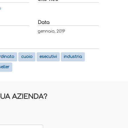
s
Data
gennaio, 2019
rdinato
cuoio
esecutivi
industria
seller
TUA AZIENDA?