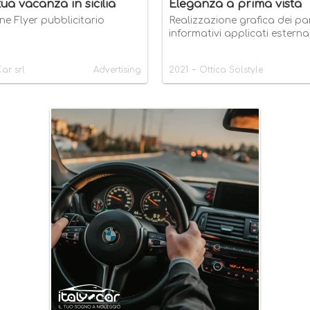
tua vacanza in sicilia
Eleganza a prima vista
ne Flyer pubblicitario
Realizzazione grafica dei pan
informativi applicati estern
-
Car srl
Advertising
2021
Ottica Solstyle