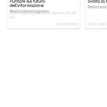
Puntare sul futuro
Svolta la 
dell'informazione
Realizzazio
Realizzazione logotipo
-
2024
Associazione Di Volontariato Mai Più
Soli
-
Brand identity
2024
Italy