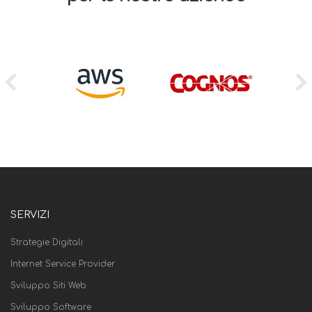
SERVIZI
Strategie Digitali
Internet Service Provider
Sviluppo Siti Web
Sviluppo Software