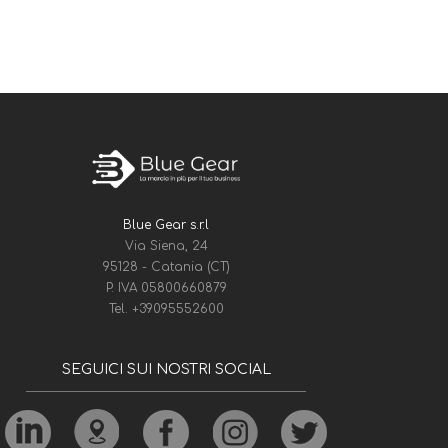
Blue Gear s.r.l
Via Siena, 24
95128 - Catania (CT)
P. IVA 05800660879
Tel.
+39095552600
SEGUICI SUI NOSTRI SOCIAL