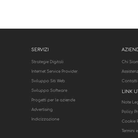
SERVIZI
AZIEN
Strategie Digitali
Chi Sia
Internet Service Provider
Assisten
Sviluppo Siti Web
Contatti
Sviluppo Software
LINK U
Progetti per le aziende
Note Leg
Advertising
Policy P
Indicizzazione
Cookie P
Termini 