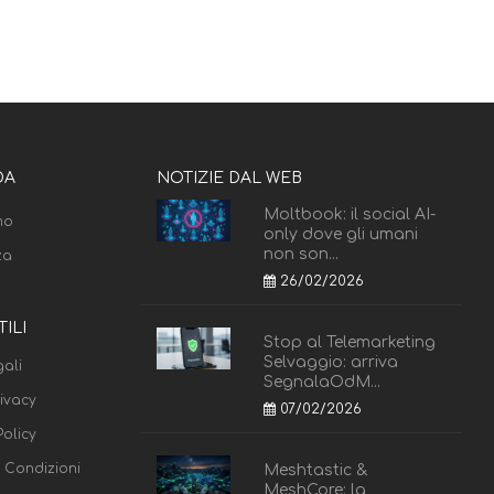
DA
NOTIZIE DAL WEB
Moltbook: il social AI-
mo
only dove gli umani
non son...
za
26/02/2026
TILI
Stop al Telemarketing
Selvaggio: arriva
ali
SegnalaOdM...
rivacy
07/02/2026
olicy
e Condizioni
Meshtastic &
MeshCore: la