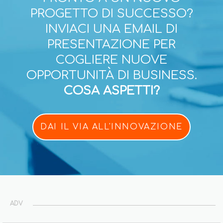
PROGETTO DI SUCCESSO?
INVIACI UNA EMAIL DI
PRESENTAZIONE PER
COGLIERE NUOVE
OPPORTUNITÀ DI BUSINESS.
COSA ASPETTI?
DAI IL VIA ALL'INNOVAZIONE
ADV