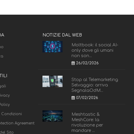
DA
NOTIZIE DAL WEB
Moltbook: il social AI-
mo
only dove gli umani
non son...
za
26/02/2026
TILI
Stop al Telemarketing
Selvaggio: arriva
ali
SegnalaOdM...
rivacy
07/02/2026
olicy
e Condizioni
Meshtastic &
MeshCore: la
otection Agreement
rivoluzione per
mandare ...
el Sito