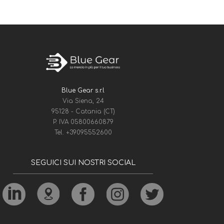
Blue Gear s.r.l
Via Siena, 24
95128 - Catania (CT)
P. IVA 05800660879
Tel.
+39095552600
SEGUICI SUI NOSTRI SOCIAL