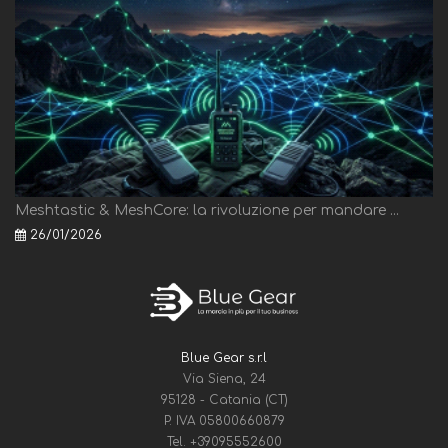
Meshtastic & MeshCore: la rivoluzione per mandare ...
26/01/2026
Blue Gear s.r.l
Via Siena, 24
95128 - Catania (CT)
P. IVA 05800660879
Tel.
+39095552600