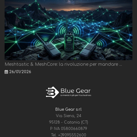
Meshtastic & MeshCore: la rivoluzione per mandare ...
26/01/2026
Blue Gear s.r.l
Via Siena, 24
95128 - Catania (CT)
P. IVA 05800660879
Tel.
+39095552600