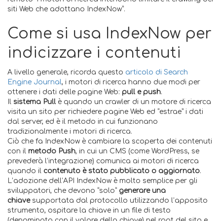
siti Web che adottano IndexNow”.
Come si usa IndexNow per
indicizzare i contenuti
A livello generale, ricorda questo
articolo di Search
Engine Journal
, i motori di ricerca hanno due modi per
ottenere i dati delle pagine Web:
pull e push
.
Il
sistema Pull
è quando un crawler di un motore di ricerca
visita un sito per richiedere pagine Web ed “estrae” i dati
dal server, ed è il metodo in cui funzionano
tradizionalmente i motori di ricerca.
Ciò che fa IndexNow è cambiare la scoperta dei contenuti
con il
metodo Push
, in cui un CMS (come WordPress, se
prevederà l’integrazione) comunica ai motori di ricerca
quando il
contenuto è stato pubblicato o aggiornato
.
L’adozione dell’API IndexNow è molto semplice per gli
sviluppatori, che devono “solo”
generare una
chiave
supportata dal protocollo utilizzando l’apposito
strumento, ospitare la chiave in un file di testo
(denominato con il valore della chiave) nel root del sito e