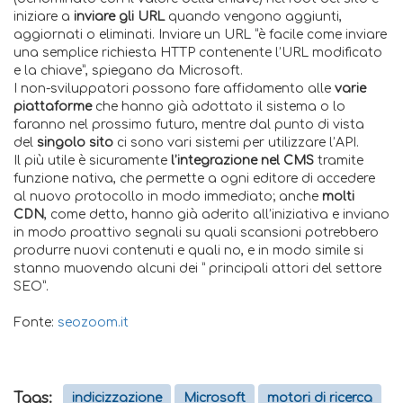
iniziare a
inviare gli URL
quando vengono aggiunti,
aggiornati o eliminati. Inviare un URL “è facile come inviare
una semplice richiesta HTTP contenente l’URL modificato
e la chiave”, spiegano da Microsoft.
I non-sviluppatori possono fare affidamento alle
varie
piattaforme
che hanno già adottato il sistema o lo
faranno nel prossimo futuro, mentre dal punto di vista
del
singolo sito
ci sono vari sistemi per utilizzare l’API.
Il più utile è sicuramente
l’integrazione nel CMS
tramite
funzione nativa, che permette a ogni editore di accedere
al nuovo protocollo in modo immediato; anche
molti
CDN
, come detto, hanno già aderito all’iniziativa e inviano
in modo proattivo segnali su quali scansioni potrebbero
produrre nuovi contenuti e quali no, e in modo simile si
stanno muovendo alcuni dei ” principali attori del settore
SEO”.
Fonte:
seozoom.it
Tags:
indicizzazione
Microsoft
motori di ricerca