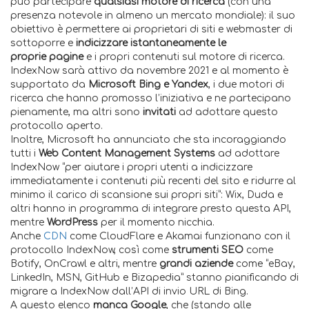
può partecipare
qualsiasi motore di ricerca
(con una
presenza notevole in almeno un mercato mondiale): il suo
obiettivo è permettere ai proprietari di siti e webmaster di
sottoporre e
indicizzare istantaneamente le
proprie
pagine
e i propri contenuti sul motore di ricerca.
IndexNow sarà attivo da novembre 2021 e al momento è
supportato da
Microsoft Bing e Yandex
, i due motori di
ricerca che hanno promosso l’iniziativa e ne partecipano
pienamente, ma altri sono
invitati
ad adottare questo
protocollo aperto.
Inoltre, Microsoft ha annunciato che sta incoraggiando
tutti i
Web Content Management Systems
ad adottare
IndexNow “per aiutare i propri utenti a indicizzare
immediatamente i contenuti più recenti del sito e ridurre al
minimo il carico di scansione sui propri siti”: Wix, Duda e
altri hanno in programma di integrare presto questa API,
mentre
WordPress
per il momento nicchia.
Anche
CDN
come CloudFlare e Akamai funzionano con il
protocollo IndexNow, così come
strumenti SEO
come
Botify, OnCrawl e altri, mentre
grandi aziende
come “eBay,
LinkedIn, MSN, GitHub e Bizapedia” stanno pianificando di
migrare a IndexNow dall’API di invio URL di Bing.
A questo elenco
manca Google
, che (stando alle