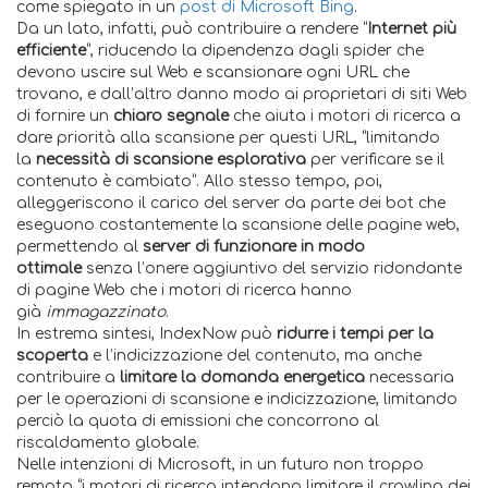
come spiegato in un
post di Microsoft Bing
.
Da un lato, infatti, può contribuire a rendere “
Internet più
efficiente
“, riducendo la dipendenza dagli spider che
devono uscire sul Web e scansionare ogni URL che
trovano, e dall’altro danno modo ai proprietari di siti Web
di fornire un
chiaro segnale
che aiuta i motori di ricerca a
dare priorità alla scansione per questi URL, “limitando
la
necessità di scansione esplorativa
per verificare se il
contenuto è cambiato”. Allo stesso tempo, poi,
alleggeriscono il carico del server da parte dei bot che
eseguono costantemente la scansione delle pagine web,
permettendo al
server di funzionare in modo
ottimale
senza l’onere aggiuntivo del servizio ridondante
di pagine Web che i motori di ricerca hanno
già
immagazzinato
.
In estrema sintesi, IndexNow può
ridurre i tempi per la
scoperta
e l’indicizzazione del contenuto, ma anche
contribuire a
limitare la domanda energetica
necessaria
per le operazioni di scansione e indicizzazione, limitando
perciò la quota di emissioni che concorrono al
riscaldamento globale.
Nelle intenzioni di Microsoft, in un futuro non troppo
remoto “i motori di ricerca intendono limitare il crawling dei