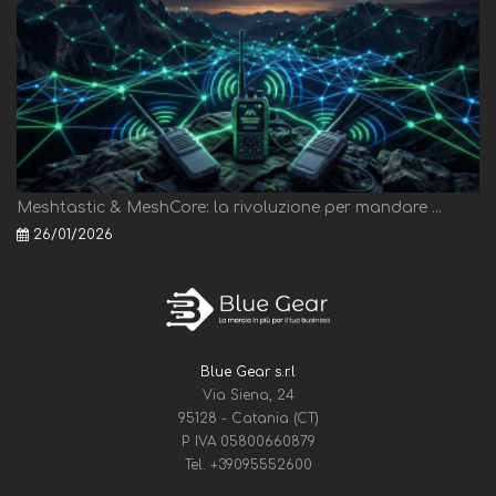
Meshtastic & MeshCore: la rivoluzione per mandare ...
26/01/2026
Blue Gear s.r.l
Via Siena, 24
95128 - Catania (CT)
P. IVA 05800660879
Tel.
+39095552600