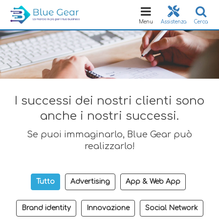
Toggle
navigation
Menu
Assistenza
Cerca
I successi dei nostri clienti sono
anche i nostri successi.
Se puoi immaginarlo, Blue Gear può
realizzarlo!
Tutto
Advertising
App & Web App
Brand identity
Innovazione
Social Network