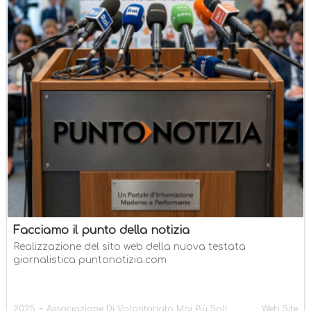
Facciamo il punto della notizia
Realizzazione del sito web della nuova testata
giornalistica puntonotizia.com
-
2025
Associazione Di Volontariato Mai Più Soli
Web Site