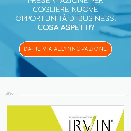
PRESENTAZIONE PER
COGLIERE NUOVE
OPPORTUNITÀ DI BUSINESS.
COSA ASPETTI?
DAI IL VIA ALL'INNOVAZIONE
ADV