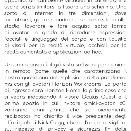
appunto: un «ambiente virtuale» in cui entrare e
uscire senza limitarsi a fissare uno schermo. Una
sorta di Internet in tre dimensioni, dove
incontrarsi, giocare, andare a un concerto o allo
stadio, lavorare e fare acquisti sotto forma
di avatar in grado di riprodurre espressioni
facciali e linguaggio del corpo e con l’ausilio
di visori per la realtà virtuale, occhiali per la
realtà aumentata e applicazioni ad hoc.
Un primo passo è il già visto software per riunioni
in remoto (come quelle che caratterizzano il
nostro quotidiano dall'esplosione della pandemia,
ma con gli avatar) Horizon Workrooms. La porta
di ingresso sarà Horizon Home: la prima cosa che
si vedrà indossando il visore Oculus Quest e il
primo spazio in cui invitare amici-avatar. «Ci
vorranno anni prima che sia pienamente
realizzato» ha chiarito il vice presidente degli
affari globali Nick Clegg, che ha l’onere di vigilare
sul rispetto di privacy e sicurezza fin dalle