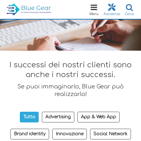
Toggle
navigation
Menu
Assistenza
Cerca
I successi dei nostri clienti sono
anche i nostri successi.
Se puoi immaginarlo, Blue Gear può
realizzarlo!
Tutto
Advertising
App & Web App
Brand identity
Innovazione
Social Network